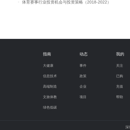
体育赛事行业投资机会与投资策略（2018-2022）
指南
动态
我的
大健康
事件
关注
信息技术
政策
已购
高端制造
企业
充值
文旅体教
项目
帮助
绿色低碳
深