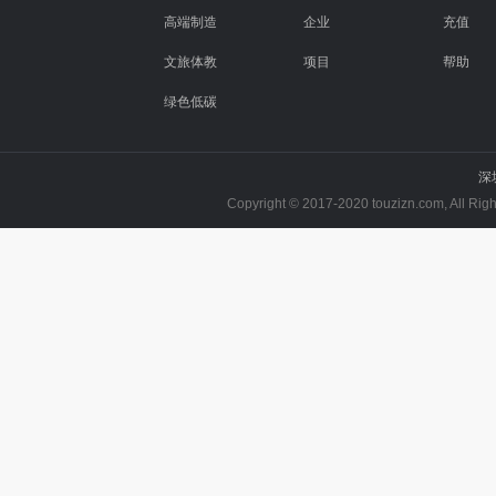
高端制造
企业
充值
文旅体教
项目
帮助
绿色低碳
深
Copyright © 2017-2020 touzizn.com, All R