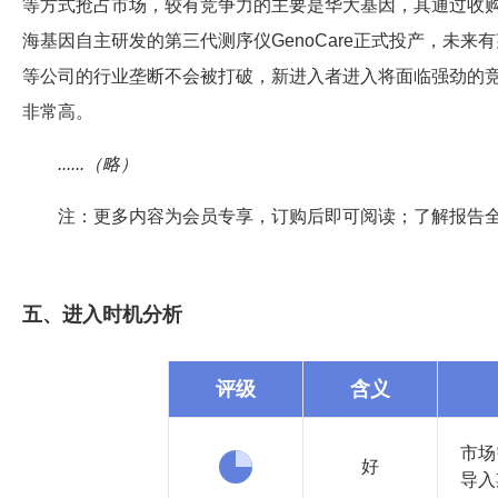
等方式抢占市场，较有竞争力的主要是华大基因，其通过收购CG
海基因自主研发的第三代测序仪GenoCare正式投产，未来有
等公司的行业垄断不会被打破，新进入者进入将面临强劲的
非常高。
......（略）
注：更多内容为会员专享，订购后即可阅读；了解报告
五、进入时机分析
评级
含义
市场
好
导入