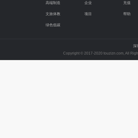
高端制造
企业
充值
文旅体教
项目
帮助
绿色低碳
深
Copyright © 2017-2020 touzizn.com, All R