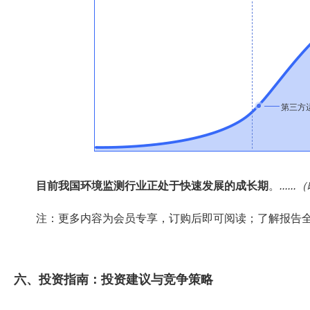
第三方
目前我国环境监测行业正处于快速发展的成长期
。
.....
注：更多内容为会员专享，订购后即可阅读；了解报告
六、投资指南：投资建议与竞争策略