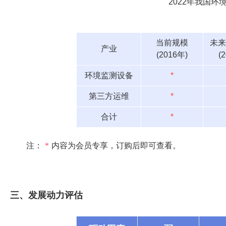
2022年我国
当前规模
未来
产业
(2016年)
(
环境监测设备
*
第三方运维
*
合计
*
注：
*
内容为会员专享，订购后即可查看。
三、发展动力评估