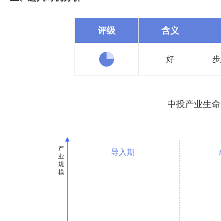
评级
含义
好
步
中投产业生命
导入期