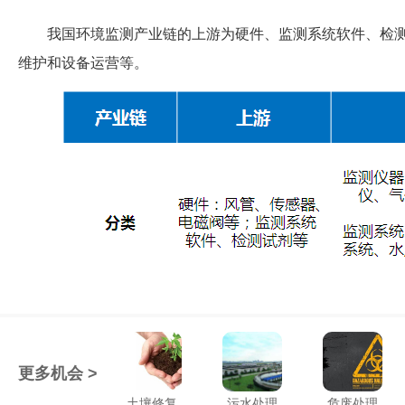
我国环境监测产业链的上游为硬件、监测系统软件、检
维护和设备运营等。
更多机会 >
土壤修复
污水处理
危废处理