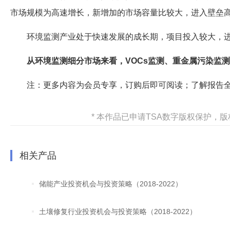
市场规模为高速增长，新增加的市场容量比较大，进入壁垒
环境监测产业处于快速发展的成长期，项目投入较大，
从环境监测细分市场来看，VOCs监测、重金属污染监
注：更多内容为会员专享，订购后即可阅读；了解报告
* 本作品已申请TSA数字版权保护
相关产品
储能产业投资机会与投资策略（2018-2022）
土壤修复行业投资机会与投资策略（2018-2022）