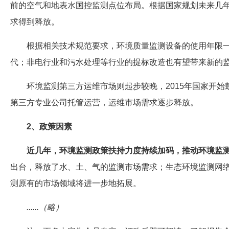
前的空气和地表水国控监测点位布局。根据国家规划未来几年
求得到释放。
根据相关技术规范要求，环境质量监测设备的使用年限
代；非电行业和污水处理等行业的提标改造也有望带来新的
环境监测第三方运维市场则起步较晚，2015年国家开
第三方专业公司托管运营，运维市场需求逐步释放。
2、政策因素
近几年，环境监测政策扶持力度持续加码，推动环境监
出台，释放了水、土、气的监测市场需求；生态环境监测网络
测原有的市场领域将进一步地拓展。
......（略）