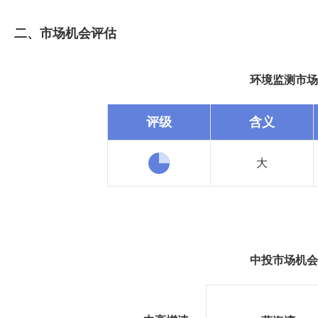
二、市场机会评估
环境监测市场
评级
含义
大
中投市场机会