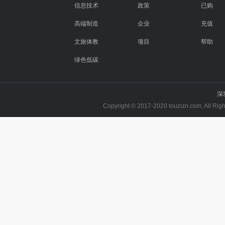
信息技术
政策
已购
高端制造
企业
充值
文旅体教
项目
帮助
绿色低碳
深
Copyright © 2017-2020 touzizn.com, All R