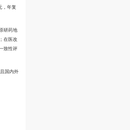
元，年复
原研药地
；在医改
一致性评
且国内外