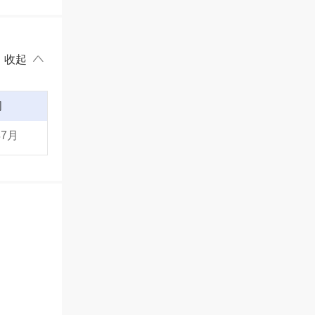
收起
间
年7月