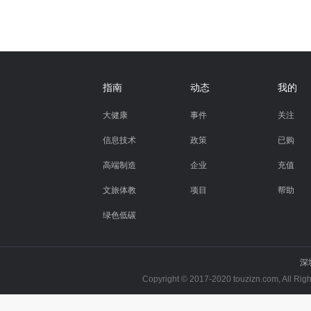
指南
动态
我的
大健康
事件
关注
信息技术
政策
已购
高端制造
企业
充值
文旅体教
项目
帮助
绿色低碳
深
Copyright © 2017-2020 touzizn.com, All R