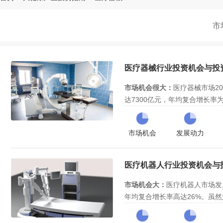
市
医疗器械行业投资机会与投资策
市场机会很大：
医疗器械市场20
达7300亿元，年均复合增长率
速快，市场机会很大。
老龄化加剧和分级诊疗等带来市
创新并且利好国产替代、人工智
市场机会
发展动力
主要驱动力：
行业进入壁垒高：
人口老龄化加剧、
行业技术壁垒
办医的鼓励，使个人和基层医疗
竞争壁垒中等。
增；在此背景下，国家颁布政策
行业整体处于成长期中期，进入
医疗机器人行业投资机会与投资
疗器械发展，各地方政府积极响
发展了一段时间，整体处于成长
据、人工智能等新技术与医疗器
等“新技术”的发展使医疗器械这
综合评估：
投资价值评级为
四颗
市场机会大：
医疗机器人市场发
的升级和创新发展带来前所未有
整体来看是企业进入投资的好时
年均复合增长率高达26%。虽然
右，但是目前我国医疗机器人的
老龄化加剧伴随劳动力短缺带来
人本身的技术水平、医护人员的
器人发展方向和资金上的支持、