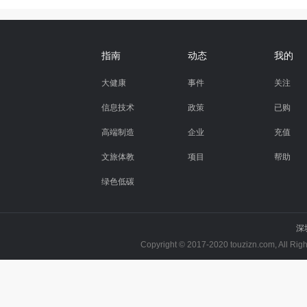
指南
动态
我的
大健康
事件
关注
信息技术
政策
已购
高端制造
企业
充值
文旅体教
项目
帮助
绿色低碳
深
Copyright © 2017-2020 touzizn.com, All R