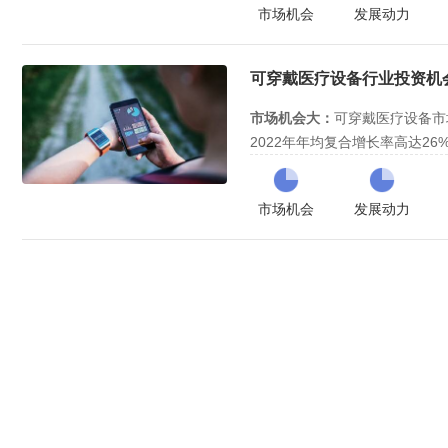
市场机会
发展动力
关政策都还需要一个培育的过程
是三个主要驱动力：
行业进入壁垒很高：
老龄化加剧
行业技术壁
应用时，其市场规模将达到百亿
外科手术医生及医护人员的短缺
垒和政策壁垒高。
和护理机器人作为最佳解决方案
行业整体处于发展初期，进入时
可穿戴医疗设备行业投资机会与
此背景下，国家在《中国制造20
期后期，发展速度快、市场潜力
要性，各地政府通过资金支持等
时机很好。
综合评估：
投资价值评级为
三颗
市场机会大：
可穿戴医疗设备市场
医疗机器人应用中的一个重要特
2022年年均复合增长率高达26
互。人工智能和医学影像等技术
未来可穿戴医疗设备与人工智能
空巢老人增多和“治未病”观念
的实现，是医疗机器人能快速发
合，市场潜力巨大。
地方政府给予的鼓励和资金支持
市场机会
发展动力
的飞速进步是三个主要驱动力：
行业进入壁垒高：
行业技术壁垒
增多，伴随人们“治未病”观念
策壁垒都比较高。
监测健康指标、向医生反映患者
行业整体处于发展前期，进入时
安全监控等功能的可穿戴医疗设
长期前期，发展速度快、市场潜
家和地方政府出台一系列政策，
综合评估：
投资价值评级为
三颗
向和资金补贴上给予支持；此外
能等技术的发展，使可穿戴设备
能。