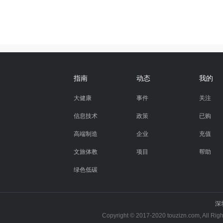
指南
动态
我的
大健康
事件
关注
信息技术
政策
已购
高端制造
企业
充值
文旅体教
项目
帮助
绿色低碳
深
Copyright © 2017-2020 touzizn.com, All R