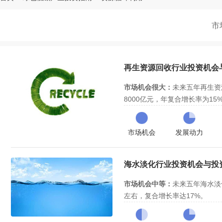
市
再生资源回收行业投资机会与投
市场机会很大：
未来五年再生资源
8000亿元，年复合增长率为1
段。
废物来源充足和政策法规趋于完
要驱动力：
在城镇化+工业化主
市场机会
发展动力
资源回收废物来源充足；在纲领
行业进入壁垒中等：
行业竞争壁
建设中长期规划（2015-202
中，技术壁垒较低。
出台，推动行业朝着规范化、集
行业处于成长期，进入时机好：
海水淡化行业投资机会与投资策
业整合发展成为趋势，此时是企
综合评估
，投资价值评级为
四颗
市场机会中等：
未来五年海水淡化
左右，复合增长率达17%。
政策保障和技术创新带来的成本
驱动力：
我国淡水资源缺乏，海