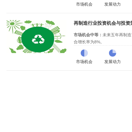
市场机会
发展动力
水利用“十三五”规划》《海岛
行业进入壁垒较高：
竞争壁垒、
地方规划的出台，电价优惠政策
政策壁垒中等。
需求的释放；海水淡化技术进步
行业处于成长期，进入时机好：
再制造行业投资机会与投资策略
有效推动海水淡化应用。
逐步下降，有利于海水淡化工程
综合评估
，投资价值评级为
三颗
市场机会中等：
未来五年再制造
合增长率为8%。
市场巨大缺口、专项政策和先进
动力：
汽车、工程机械、电子等
市场机会
发展动力
制造行业存在巨大缺口；《高端
行业进入壁垒较高：
行业技术壁
（2018-2020年）》的出台
垒适中，政策壁垒较低。
造毛坯损伤修复成形技术的领先
行业处于成长期，进入时机好：
与绿色清洗、无损检测与寿命评
发展条件基本成熟，是进入的较
发展。
综合评估
，投资价值评级为
三颗